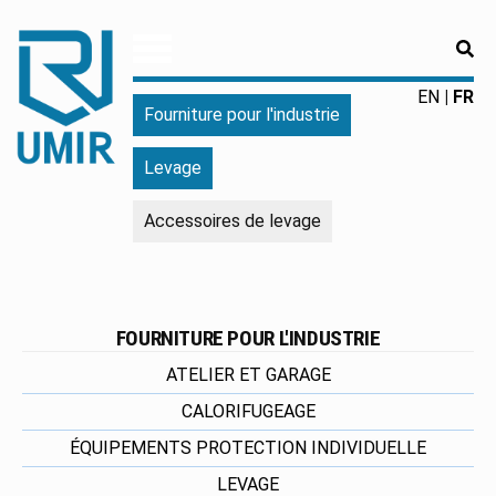
RE
UMIR
Fourniture
EN
FR
Fourniture pour l'industrie
pour
l'industrie
Levage
|
Produits
Accessoires de levage
chimiques
|
Fabricant
FOURNITURE POUR L'INDUSTRIE
ATELIER ET GARAGE
CALORIFUGEAGE
ÉQUIPEMENTS PROTECTION INDIVIDUELLE
LEVAGE