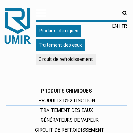
RE
UMIR
Fourniture
EN
FR
Produits chimiques
pour
l'industrie
Traitement des eaux
|
Produits
Circuit de refroidissement
chimiques
|
Fabricant
PRODUITS CHIMIQUES
PRODUITS D’EXTINCTION
TRAITEMENT DES EAUX
GÉNÉRATEURS DE VAPEUR
CIRCUIT DE REFROIDISSEMENT