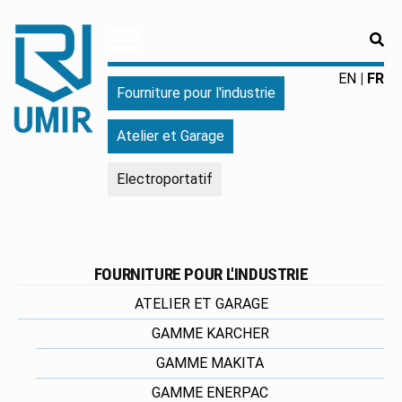
RE
UMIR
Fourniture
EN
FR
Fourniture pour l'industrie
pour
l'industrie
Atelier et Garage
|
Produits
Electroportatif
chimiques
|
Fabricant
FOURNITURE POUR L'INDUSTRIE
ATELIER ET GARAGE
GAMME KARCHER
GAMME MAKITA
GAMME ENERPAC