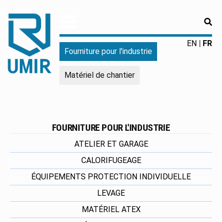
RE
UMIR
Fourniture
EN
FR
Fourniture pour l'industrie
pour
l'industrie
Matériel de chantier
|
Produits
chimiques
|
Fabricant
FOURNITURE POUR L'INDUSTRIE
ATELIER ET GARAGE
CALORIFUGEAGE
ÉQUIPEMENTS PROTECTION INDIVIDUELLE
LEVAGE
MATÉRIEL ATEX