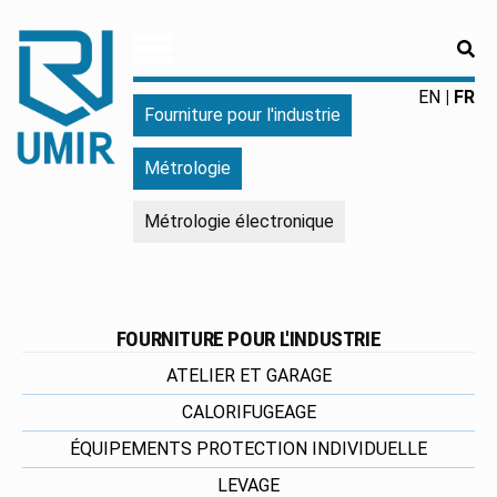
RE
UMIR
Fourniture
EN
FR
Fourniture pour l'industrie
pour
l'industrie
Métrologie
|
Produits
Métrologie électronique
chimiques
|
Fabricant
FOURNITURE POUR L'INDUSTRIE
ATELIER ET GARAGE
CALORIFUGEAGE
ÉQUIPEMENTS PROTECTION INDIVIDUELLE
LEVAGE