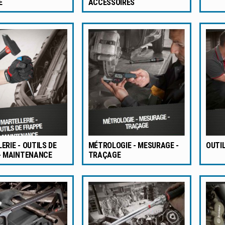
E
ACCESSOIRES
ERIE - OUTILS DE
MÉTROLOGIE - MESURAGE -
OUTI
- MAINTENANCE
TRAÇAGE