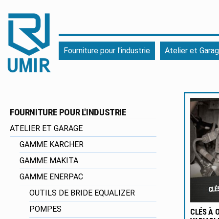
UMIR
Fourniture
Fourniture pour l'industrie
Atelier et Gara
pour
l'industrie
|
Produits
chimiques
FOURNITURE POUR L'INDUSTRIE
|
Fabricant
ATELIER ET GARAGE
GAMME KARCHER
GAMME MAKITA
GAMME ENERPAC
OUTILS DE BRIDE EQUALIZER
POMPES
CLÉS À 