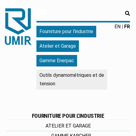
RE
UMIR
Fourniture
EN
FR
Fourniture pour l'industrie
pour
l'industrie
Atelier et Garage
|
Produits
Gamme Enerpac
chimiques
|
Outils dynamométriques et de
Fabricant
tension
FOURNITURE POUR L'INDUSTRIE
ATELIER ET GARAGE
GAMME KARCHER