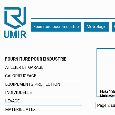
UMIR
Fourniture
Fourniture pour l'industrie
Métrologie
pour
l'industrie
|
Produits
chimiques
FOURNITURE POUR L'INDUSTRIE
|
Fabricant
ATELIER ET GARAGE
CALORIFUGEAGE
ÉQUIPEMENTS PROTECTION
Fluke 15B
INDIVIDUELLE
Multimèt
LEVAGE
Page 2 su
MATÉRIEL ATEX