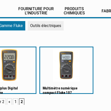
FOURNITURE POUR
PRODUITS
FAB
L’INDUSTRIE
CHIMIQUES
Gamme Fluke
Outils électriques
plus Digital
Multimètre numérique
re
compact Fluke 107
r 2
«
1
2