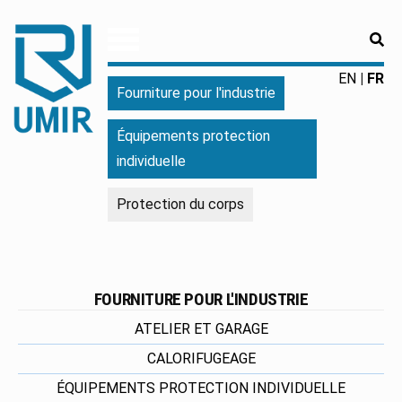
RE
UMIR
Fourniture
EN
FR
Fourniture pour l'industrie
pour
l'industrie
Équipements protection
|
individuelle
Produits
chimiques
Protection du corps
|
Fabricant
FOURNITURE POUR L'INDUSTRIE
ATELIER ET GARAGE
CALORIFUGEAGE
ÉQUIPEMENTS PROTECTION INDIVIDUELLE