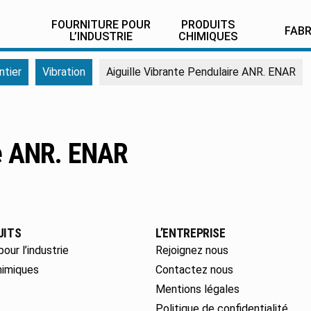
FOURNITURE POUR
PRODUITS
FAB
L’INDUSTRIE
CHIMIQUES
ntier
Vibration
Aiguille Vibrante Pendulaire ANR. ENAR
re ANR. ENAR
UITS
L’ENTREPRISE
pour l’industrie
Rejoignez nous
himiques
Contactez nous
Mentions légales
Politique de confidentialité