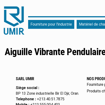
UMIR
Fourniture
Fourniture pour l'industrie
Matériel de cha
pour
l'industrie
|
Produits
chimiques
Aiguille Vibrante Pendulai
|
Fabricant
SARL UMIR
NOS PROD
Fourniture 
Siège social :
Produits c
BP 13 Zone industrielle Bir El Djir, Oran.
Telephone :
+213.40.51.7875
Mobile :
+213.555.004.403