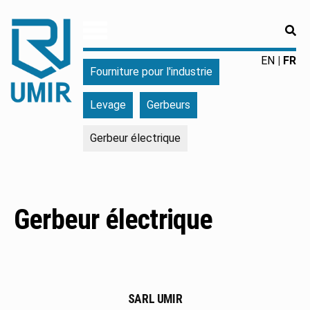
RE
UMIR
Fourniture
EN
FR
Fourniture pour l'industrie
pour
l'industrie
Levage
Gerbeurs
|
Produits
Gerbeur électrique
chimiques
|
Fabricant
Gerbeur électrique
SARL UMIR