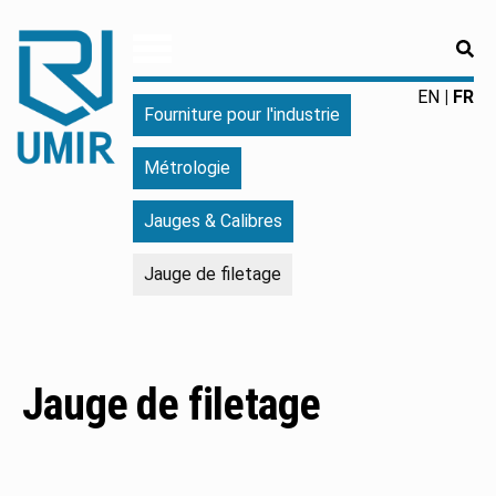
RE
UMIR
Fourniture
EN
FR
Fourniture pour l'industrie
pour
l'industrie
Métrologie
|
Produits
Jauges & Calibres
chimiques
|
Jauge de filetage
Fabricant
Jauge de filetage