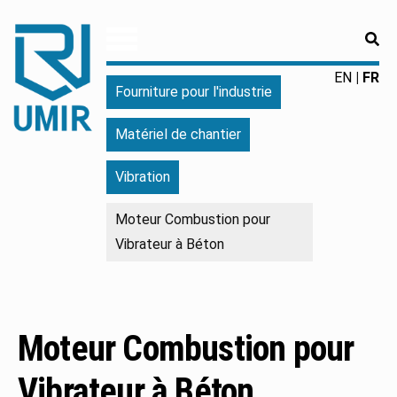
RE
UMIR
Fourniture
EN
FR
Fourniture pour l'industrie
pour
l'industrie
Matériel de chantier
|
Produits
Vibration
chimiques
|
Moteur Combustion pour
Fabricant
Vibrateur à Béton
Moteur Combustion pour
Vibrateur à Béton