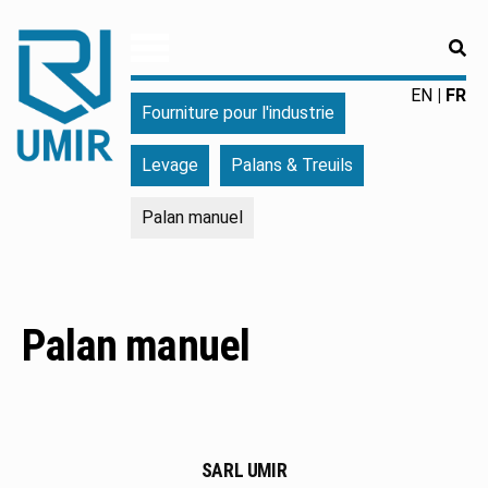
RE
UMIR
Fourniture
EN
FR
Fourniture pour l'industrie
pour
l'industrie
Levage
Palans & Treuils
|
Produits
Palan manuel
chimiques
|
Fabricant
Palan manuel
SARL UMIR